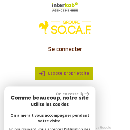
Se connecter
Espace propriétaire
On en reste là
Comme beaucoup, notre site
réalisé par
utilise les cookies
On aimerait vous accompagner pendant
votre visite.
© 2026 | Tous droits réservés | Traduction powered by Google
En poursuivant, vous acceptez l'utilisation des