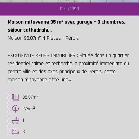
Ref : 1999
Critères supplémentaires
Maison mitoyenne 95 m² avec garage – 3 chambres,
Piscine
Parking
Terrasse
séjour cathédrale...
Maison 95.07m² 4 Pièces - Pérols
EXCLUSIVITE KEOPS IMMOBILIER : Située dans un quartier
résidentiel calme et recherché, à proximité immédiate du
centre ville et des axes principaux de Pérols, cette
maison mitoyenne offre une...
95.07m²
276m²
1
3