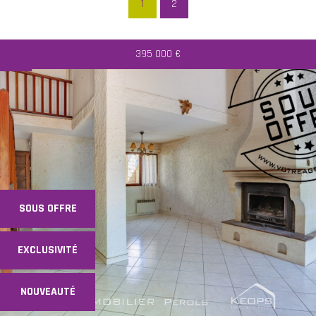
1
2
395 000
€
RECHERCHER
+ de critères
+
SOUS OFFRE
5KM
10KM
25KM
EXCLUSIVITÉ
NOUVEAUTÉ