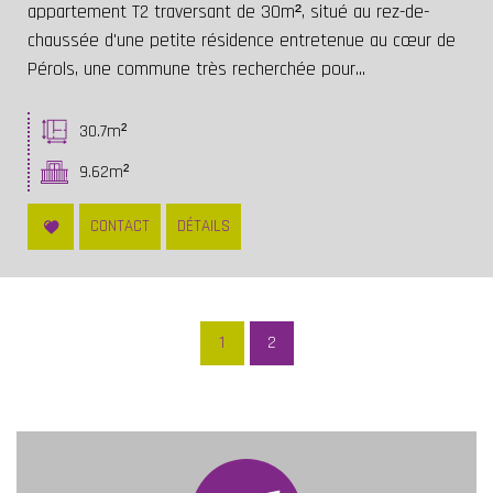
appartement T2 traversant de 30m², situé au rez-de-
chaussée d'une petite résidence entretenue au cœur de
Pérols, une commune très recherchée pour...
30.7m²
9.62m²
CONTACT
DÉTAILS
1
2