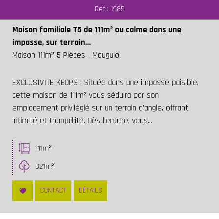
Ref : 1985
Maison familiale T5 de 111m² au calme dans une
impasse, sur terrain...
Maison 111m² 5 Pièces - Mauguio
EXCLUSIVITE KEOPS : Située dans une impasse paisible,
cette maison de 111m² vous séduira par son
emplacement privilégié sur un terrain d’angle, offrant
intimité et tranquillité. Dès l’entrée, vous...
111m²
321m²
CONTACT
DÉTAILS