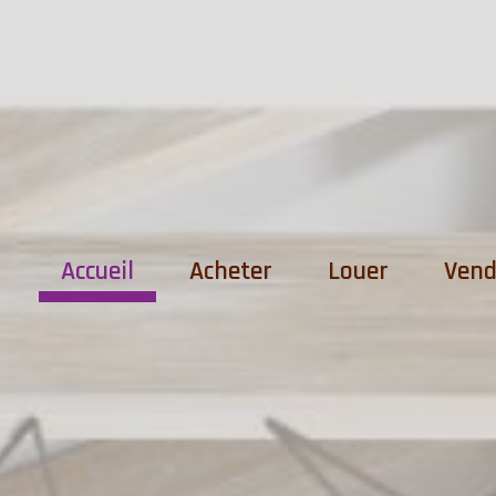
Accueil
Acheter
Louer
Ven
maisons & villas
maisons & villa
ven
appartements
appartements
bi
terrains
autres
autres