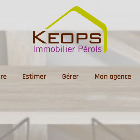
dre
Estimer
Gérer
Mon agence
s
dre
ens vendus