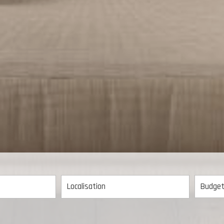
5KM
10KM
25KM