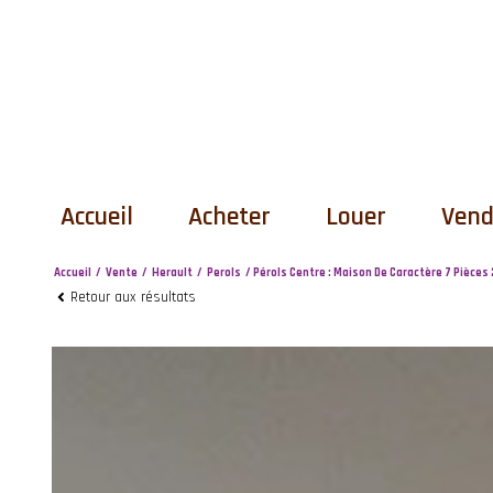
Accueil
Acheter
Louer
Ven
Accueil
Vente
Herault
Perols
Pérols Centre : Maison De Caractère 7 Pièces 
maisons & villas
maisons & villa
ven
Retour aux résultats
appartements
appartements
bi
terrains
autres
autres