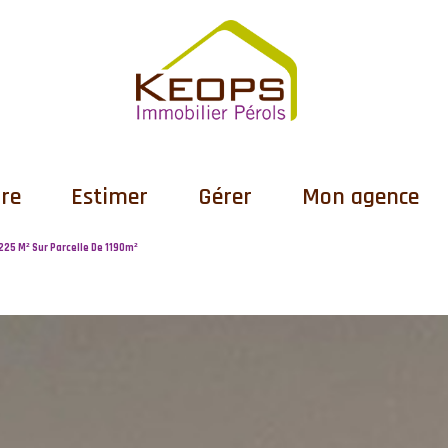
dre
Estimer
Gérer
Mon agence
225 M² Sur Parcelle De 1190m²
s
dre
ens vendus